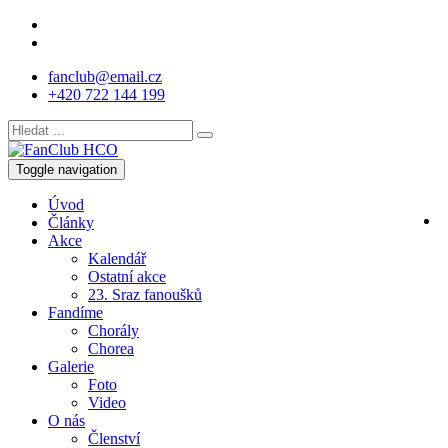
fanclub@email.cz
+420 722 144 199
Toggle navigation
Úvod
Články
Akce
Kalendář
Ostatní akce
23. Sraz fanoušků
Fandíme
Chorály
Chorea
Galerie
Foto
Video
O nás
Členství