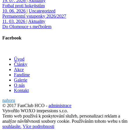
19. 07. 2026
|
Aktuality
Fotbal proti hokejistům
10. 06. 2026
|
Uncategorized
Permanentní vstupenky 2026/2027
11. 03. 2026
|
Aktuality
Do Olomouce s mečbolem
Facebook
Úvod
Články
Akce
Fandíme
Galerie
O nás
Kontakt
nahoru
© 2017 FanClub HCO
-
administrace
Vytvořilo WOXO imrpessions s.r.o.
Tento web používá k poskytování služeb, personalizaci reklam a
analýze návštěvnosti soubory cookie. Používáním tohoto webu s tím
souhlasíte.
Více podrobnosti