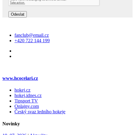
Kontakt
fanclub@email.cz
+420 722 144 199
Web klubu
www.hcocelari.cz
hokej.cz
hokej.idnes.cz
Tipsport TV
Onlajny.com
Český svaz ledního hokeje
Novinky