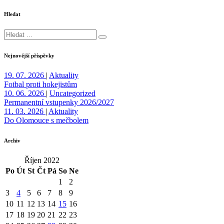
Hledat
Nejnovější příspěvky
19. 07. 2026
|
Aktuality
Fotbal proti hokejistům
10. 06. 2026
|
Uncategorized
Permanentní vstupenky 2026/2027
11. 03. 2026
|
Aktuality
Do Olomouce s mečbolem
Archiv
Říjen 2022
Po
Út
St
Čt
Pá
So
Ne
1
2
3
4
5
6
7
8
9
10
11
12
13
14
15
16
17
18
19
20
21
22
23