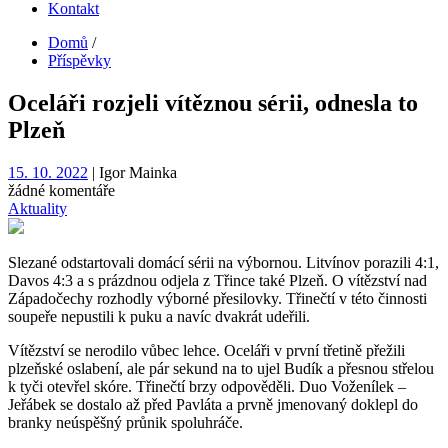
Kontakt
Domů
/
Příspěvky
Oceláři rozjeli vítěznou sérii, odnesla to
Plzeň
15. 10. 2022
| Igor Mainka
žádné komentáře
Aktuality
Slezané odstartovali domácí sérii na výbornou. Litvínov porazili 4:1,
Davos 4:3 a s prázdnou odjela z Třince také Plzeň. O vítězství nad
Západočechy rozhodly výborné přesilovky. Třinečtí v této činnosti
soupeře nepustili k puku a navíc dvakrát udeřili.
Vítězství se nerodilo vůbec lehce. Oceláři v první třetině přežili
plzeňské oslabení, ale pár sekund na to ujel Budík a přesnou střelou
k tyči otevřel skóre. Třinečtí brzy odpověděli. Duo Voženílek –
Jeřábek se dostalo až před Pavláta a prvně jmenovaný doklepl do
branky neúspěšný průnik spoluhráče.