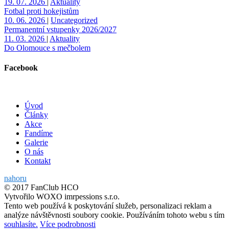
19. 07. 2026
|
Aktuality
Fotbal proti hokejistům
10. 06. 2026
|
Uncategorized
Permanentní vstupenky 2026/2027
11. 03. 2026
|
Aktuality
Do Olomouce s mečbolem
Facebook
Úvod
Články
Akce
Fandíme
Galerie
O nás
Kontakt
nahoru
© 2017 FanClub HCO
Vytvořilo WOXO imrpessions s.r.o.
Tento web používá k poskytování služeb, personalizaci reklam a
analýze návštěvnosti soubory cookie. Používáním tohoto webu s tím
souhlasíte.
Více podrobnosti