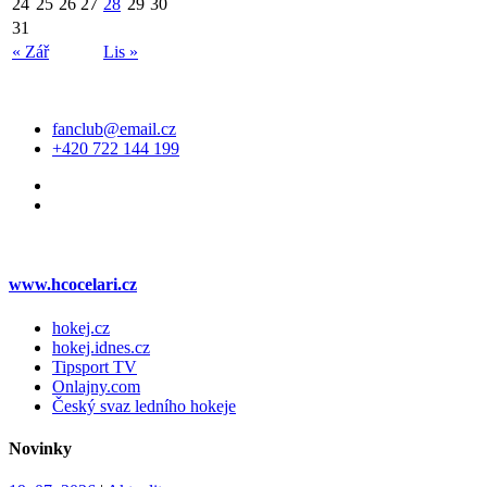
24
25
26
27
28
29
30
31
« Zář
Lis »
Kontakt
fanclub@email.cz
+420 722 144 199
Web klubu
www.hcocelari.cz
hokej.cz
hokej.idnes.cz
Tipsport TV
Onlajny.com
Český svaz ledního hokeje
Novinky