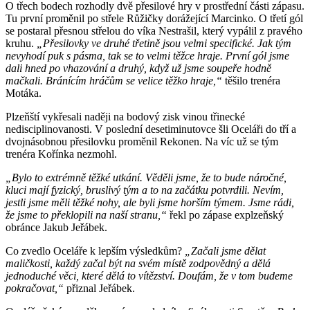
O třech bodech rozhodly dvě přesilové hry v prostřední části zápasu.
Tu první proměnil po střele Růžičky dorážející Marcinko. O třetí gól
se postaral přesnou střelou do víka Nestrašil, který vypálil z pravého
kruhu.
„Přesilovky ve druhé třetině jsou velmi specifické. Jak tým
nevyhodí puk s pásma, tak se to velmi těžce hraje. První gól jsme
dali hned po vhazování a druhý, když už jsme soupeře hodně
mačkali. Bránícím hráčům se velice těžko hraje,“
těšilo trenéra
Motáka.
Plzeňští vykřesali naději na bodový zisk vinou třinecké
nedisciplinovanosti. V poslední desetiminutovce šli Oceláři do tří a
dvojnásobnou přesilovku proměnil Rekonen. Na víc už se tým
trenéra Kořínka nezmohl.
„Bylo to extrémně těžké utkání. Věděli jsme, že to bude náročné,
kluci mají fyzický, bruslivý tým a to na začátku potvrdili. Nevím,
jestli jsme měli těžké nohy, ale byli jsme horším týmem. Jsme rádi,
že jsme to překlopili na naší stranu,“
řekl po zápase explzeňský
obránce Jakub Jeřábek.
Co zvedlo Oceláře k lepším výsledkům?
„Začali jsme dělat
maličkosti, každý začal být na svém místě zodpovědný a dělá
jednoduché věci, které dělá to vítězství. Doufám, že v tom budeme
pokračovat,“
přiznal Jeřábek.