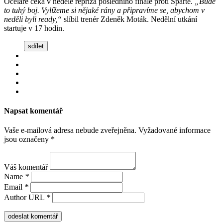
Oceláře čeká v neděle repríza posledního finále proti Spartě.
„Bude
to tuhý boj. Vylížeme si nějaké rány a připravíme se, abychom v
neděli byli ready,“
slíbil trenér Zdeněk Moták. Nedělní utkání
startuje v 17 hodin.
sdílet
Napsat komentář
Vaše e-mailová adresa nebude zveřejněna.
Vyžadované informace
jsou označeny
*
Váš komentář
Name
*
Email
*
Author URL
*
odeslat komentář