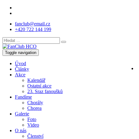
fanclub@email.cz
+420 722 144 199
Toggle navigation
Úvod
Články
Akce
Kalendář
Ostatní akce
23. Sraz fanoušků
Fandíme
Chorály
Chorea
Galerie
Foto
Video
O nás
Členství