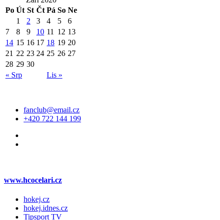
Po
Út
St
Čt
Pá
So
Ne
1
2
3
4
5
6
7
8
9
10
11
12
13
14
15
16
17
18
19
20
21
22
23
24
25
26
27
28
29
30
« Srp
Lis »
Kontakt
fanclub@email.cz
+420 722 144 199
Web klubu
www.hcocelari.cz
hokej.cz
hokej.idnes.cz
Tipsport TV