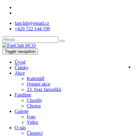
fanclub@email.cz
+420 722 144 199
Toggle navigation
Úvod
Články
Akce
Kalendář
Ostatní akce
23. Sraz fanoušků
Fandíme
Chorály
Chorea
Galerie
Foto
Video
O nás
Členství