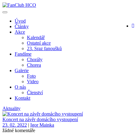
Toggle
navigation
Úvod
Články
Akce
Kalendář
Ostatní akce
23. Sraz fanoušků
Fandíme
Chorály
Chorea
Galerie
Foto
Video
O nás
Členství
Kontakt
Aktuality
Koncert na závěr domácího vystoupení
23. 02. 2022
|
Igor Mainka
žádné komentáře