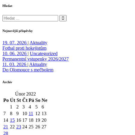
Hledat
Nejnovější příspěvky
19. 07. 2026
|
Aktuality
Fotbal proti hokejistům
10. 06. 2026
|
Uncategorized
Permanentní vstupenky 2026/2027
11. 03. 2026
|
Aktuality
Do Olomouce s mečbolem
Archiv
Únor 2022
Po
Út
St
Čt
Pá
So
Ne
1
2
3
4
5
6
7
8
9
10
11
12
13
14
15
16
17
18
19
20
21
22
23
24
25
26
27
28