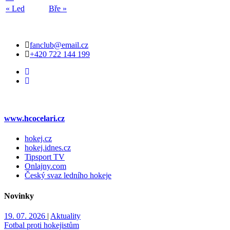
« Led
Bře »
Kontakt
fanclub@email.cz
+420 722 144 199
Web klubu
www.hcocelari.cz
hokej.cz
hokej.idnes.cz
Tipsport TV
Onlajny.com
Český svaz ledního hokeje
Novinky
19. 07. 2026
|
Aktuality
Fotbal proti hokejistům