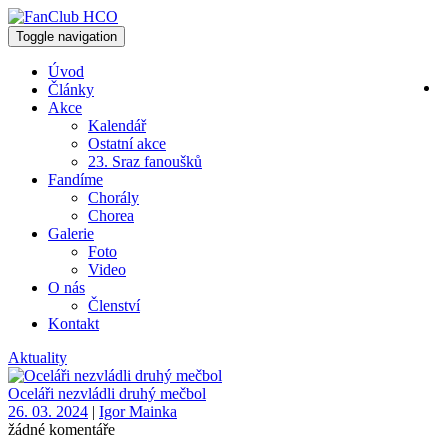
Toggle navigation
Úvod
Články
Akce
Kalendář
Ostatní akce
23. Sraz fanoušků
Fandíme
Chorály
Chorea
Galerie
Foto
Video
O nás
Členství
Kontakt
Aktuality
Oceláři nezvládli druhý mečbol
26. 03. 2024
|
Igor Mainka
žádné komentáře