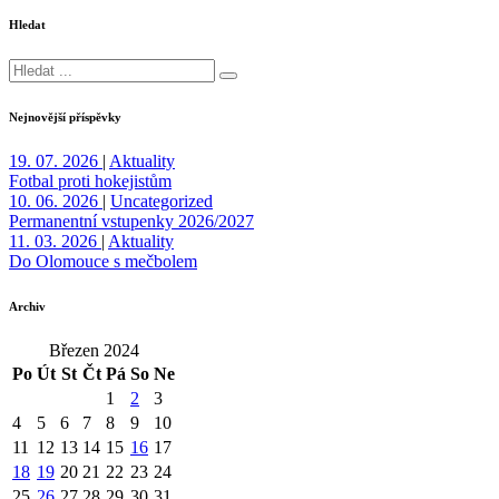
Hledat
Nejnovější příspěvky
19. 07. 2026
|
Aktuality
Fotbal proti hokejistům
10. 06. 2026
|
Uncategorized
Permanentní vstupenky 2026/2027
11. 03. 2026
|
Aktuality
Do Olomouce s mečbolem
Archiv
Březen 2024
Po
Út
St
Čt
Pá
So
Ne
1
2
3
4
5
6
7
8
9
10
11
12
13
14
15
16
17
18
19
20
21
22
23
24
25
26
27
28
29
30
31