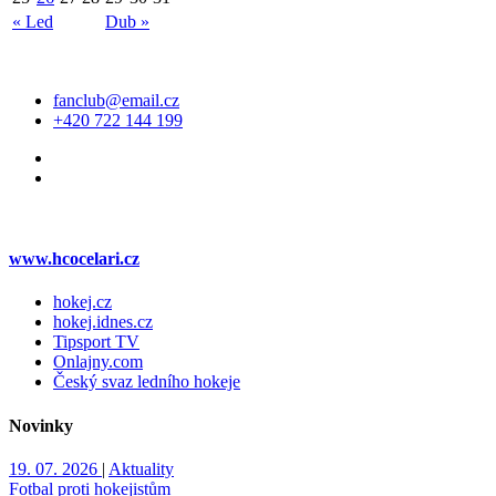
« Led
Dub »
Kontakt
fanclub@email.cz
+420 722 144 199
Web klubu
www.hcocelari.cz
hokej.cz
hokej.idnes.cz
Tipsport TV
Onlajny.com
Český svaz ledního hokeje
Novinky
19. 07. 2026
|
Aktuality
Fotbal proti hokejistům