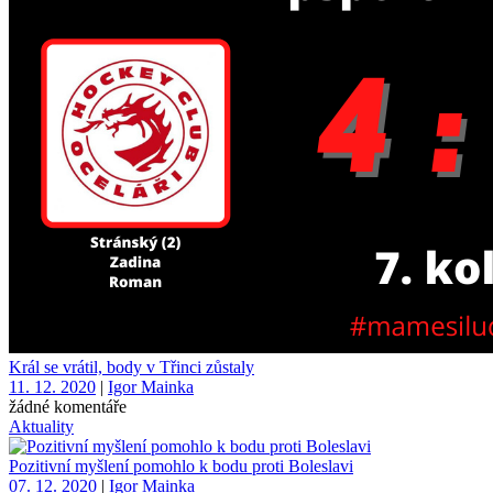
Král se vrátil, body v Třinci zůstaly
11. 12. 2020
|
Igor Mainka
žádné komentáře
Aktuality
Pozitivní myšlení pomohlo k bodu proti Boleslavi
07. 12. 2020
|
Igor Mainka