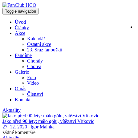
Toggle navigation
Úvod
Články
Akce
Kalendář
Ostatní akce
23. Sraz fanoušků
Fandíme
Chorály
Chorea
Galerie
Foto
Video
O nás
Členství
Kontakt
Aktuality
Jako před 90 lety: málo gólu, vítězství Vítkovic
27. 12. 2020
|
Igor Mainka
žádné komentáře
Aktuality