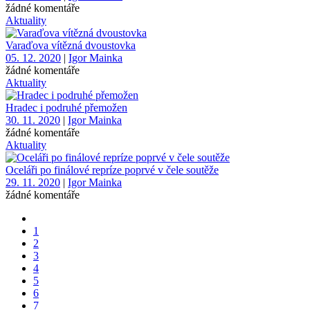
žádné komentáře
Aktuality
Varaďova vítězná dvoustovka
05. 12. 2020
|
Igor Mainka
žádné komentáře
Aktuality
Hradec i podruhé přemožen
30. 11. 2020
|
Igor Mainka
žádné komentáře
Aktuality
Oceláři po finálové repríze poprvé v čele soutěže
29. 11. 2020
|
Igor Mainka
žádné komentáře
1
2
3
4
5
6
7