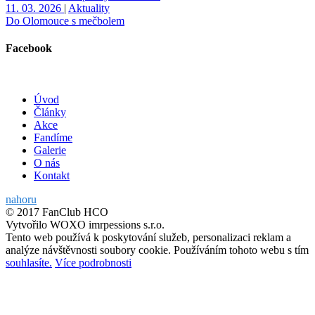
11. 03. 2026
|
Aktuality
Do Olomouce s mečbolem
Facebook
Úvod
Články
Akce
Fandíme
Galerie
O nás
Kontakt
nahoru
© 2017 FanClub HCO
Vytvořilo WOXO imrpessions s.r.o.
Tento web používá k poskytování služeb, personalizaci reklam a
analýze návštěvnosti soubory cookie. Používáním tohoto webu s tím
souhlasíte.
Více podrobnosti