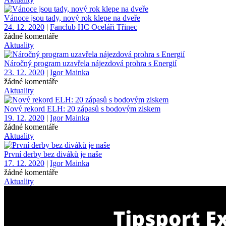
Vánoce jsou tady, nový rok klepe na dveře
24. 12. 2020
|
Fanclub HC Oceláři Třinec
žádné komentáře
Aktuality
Náročný program uzavřela nájezdová prohra s Energií
23. 12. 2020
|
Igor Mainka
žádné komentáře
Aktuality
Nový rekord ELH: 20 zápasů s bodovým ziskem
19. 12. 2020
|
Igor Mainka
žádné komentáře
Aktuality
První derby bez diváků je naše
17. 12. 2020
|
Igor Mainka
žádné komentáře
Aktuality