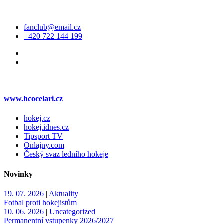
Kontakt
fanclub@email.cz
+420 722 144 199
Web klubu
www.hcocelari.cz
hokej.cz
hokej.idnes.cz
Tipsport TV
Onlajny.com
Český svaz ledního hokeje
Novinky
19. 07. 2026
|
Aktuality
Fotbal proti hokejistům
10. 06. 2026
|
Uncategorized
Permanentní vstupenky 2026/2027