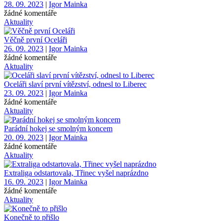
28. 09. 2023
|
Igor Mainka
žádné komentáře
Aktuality
Věčně první Oceláři
26. 09. 2023
|
Igor Mainka
žádné komentáře
Aktuality
Oceláři slaví první vítězství, odnesl to Liberec
23. 09. 2023
|
Igor Mainka
žádné komentáře
Aktuality
Parádní hokej se smolným koncem
20. 09. 2023
|
Igor Mainka
žádné komentáře
Aktuality
Extraliga odstartovala, Třinec vyšel naprázdno
16. 09. 2023
|
Igor Mainka
žádné komentáře
Aktuality
Konečně to přišlo