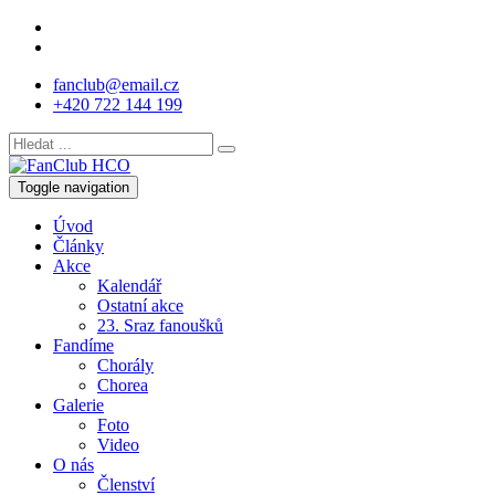
fanclub@email.cz
+420 722 144 199
Toggle navigation
Úvod
Články
Akce
Kalendář
Ostatní akce
23. Sraz fanoušků
Fandíme
Chorály
Chorea
Galerie
Foto
Video
O nás
Členství