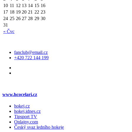
10
11
12
13
14
15
16
17
18
19
20
21
22
23
24
25
26
27
28
29
30
31
« Čvc
Kontakt
fanclub@email.cz
+420 722 144 199
Web klubu
www.hcocelari.cz
hokej.cz
hokej.idnes.cz
Tipsport TV
Onlajny.com
Český svaz ledního hokeje