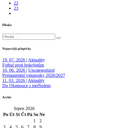
22
23
Hledat
Nejnovější příspěvky
19. 07. 2026
|
Aktuality
Fotbal proti hokejistům
10. 06. 2026
|
Uncategorized
Permanentní vstupenky 2026/2027
11. 03. 2026
|
Aktuality
Do Olomouce s mečbolem
Archiv
Srpen 2026
Po
Út
St
Čt
Pá
So
Ne
1
2
3
4
5
6
7
8
9