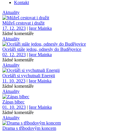
Kontakt
Aktuality
Můžeš cestovat i dražit
17. 12. 2023
|
Igor Mainka
žádné komentáře
Aktuality
Oceláři stále jedou, odnesly do Budějovice
02. 12. 2023
|
Igor Mainka
žádné komentáře
Aktuality
Oceláři si vychutnali Energii
11. 10. 2023
|
Igor Mainka
žádné komentáře
Aktuality
Zápas blbec
01. 10. 2023
|
Igor Mainka
žádné komentáře
Aktuality
Drama s tříbodovým koncem